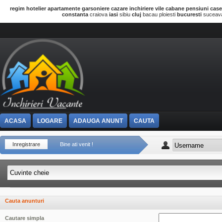
regim hotelier
apartamente
garsoniere
cazare
inchiriere vile
cabane
pensiuni
cas
constanta
craiova
iasi
sibiu
cluj
bacau ploiesti
bucuresti
sucea
ACASA
LOGARE
ADAUGA ANUNT
CAUTA
Inregistrare
Bine ati venit !
Cauta anunturi
Cautare simpla