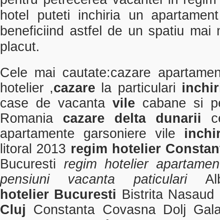
hotel puteti inchiria un apartame
beneficiind astfel de un spatiu mai 
placut.
Cele mai cautate:
cazare apartamen
hotelier
,
cazare
la particulari
inchi
case de vacanta
vile
cabane si pen
Romania
cazare
delta dunarii
ce
apartamente garsoniere vile
inchi
litoral 2013
regim hotelier
Consta
Bucuresti
regim hotelier apartamen
pensiuni vacanta
paticulari
A
hotelier
Bucuresti
Bistrita Nasaud 
Cluj
Constanta
Covasna Dolj Gal