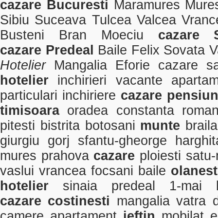
cazare
Bucuresti
Maramures Mure
Sibiu Suceava Tulcea Valcea Vran
Busteni Bran Moeciu
cazare
cazare
Predeal
Baile Felix Sovata 
Hotelier
Mangalia Eforie cazare sa
hotelier
inchirieri vacante
aparta
particulari inchiriere
cazare
pensiu
timisoara
oradea constanta roma
pitesti bistrita botosani
munte
brail
giurgiu gorj sfantu-gheorge hargh
mures prahova
cazare
ploiesti sat
vaslui vrancea focsani baile
olanest
hotelier
sinaia predeal 1-mai
cazare
costinesti
mangalia vatra d
camere apartament
ieftin
mobilat e